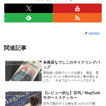
karsten
関連記事
各務原なでしこのサイクリングバ
ガジェットレビュー
ッグ
普段使い目的でバッグを購入 最近、雪
がちらついたり雨の中を歩く事が増えま
した。 今まではトートバッグなどを使
っていたのですが、そうするとカバンの
中に雨や雪が入り込むし、そうするとガ
ジェットポーチや書類なんかが濡れてよ
【レビュー的な】百均／MagSafe
ガジェットレビュー
ろしくない。 リュックは...
サポートステッカー
百均で面白そうな物を見つけたので購