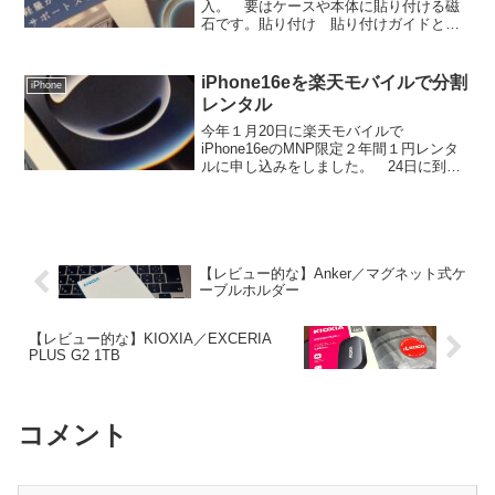
入。 要はケースや本体に貼り付ける磁
石です。貼り付け 貼り付けガイドと磁
石本体。 今回貼り付けるのは、2022年
に購入したエクスペリア１Ⅱ。 ４年間
使用していますが、まだまだ現役で使用
iPhone16eを楽天モバイルで分割
iPhone
可能です。 しかしなが...
レンタル
今年１月20日に楽天モバイルで
iPhone16eのMNP限定２年間１円レンタ
ルに申し込みをしました。 24日に到着
し、25日に開封しました。 数日間使用
しましたので、そのレビュー記事になり
ます。開封 ちょっとiPadっぽい外
箱。 久々にシン...
【レビュー的な】Anker／マグネット式ケ
ーブルホルダー
【レビュー的な】KIOXIA／EXCERIA
PLUS G2 1TB
コメント