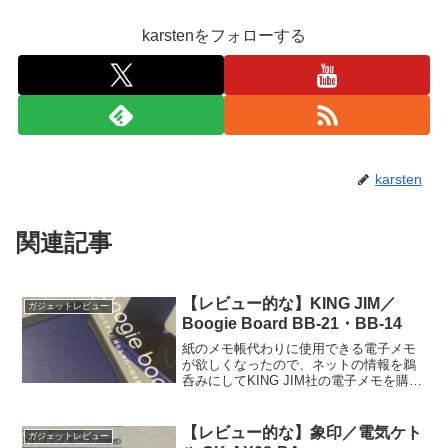
karstenをフォローする
karsten
関連記事
【レビュー的な】KING JIM／
ガジェットレビュー
Boogie Board BB-21・BB-14
紙のメモ帳代わりに使用できる電子メモ
が欲しくなったので、ネットの情報を鵜
呑みにしてKING JIM社の電子メモを購入
してみました。BB-21 とりあえず購入
してみたのが、直近で発売されたBB-
21。 手のひらサイズの電子メモパッド
【レビュー的な】象印／電気ケト
ガジェットレビュー
で、スマホ...