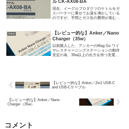
ル CK-AX08-BA
現在、イーグルプロダクツのケトルをガ
スバーナーに乗せてお湯を沸かしている
のですが、手間とガス缶の費用が嵩むの
で一念発起して電気ケトルを買いまし
た。 吉田製作所さんで紹介されている
のを見て、象印の製品の中で最上位の製
【レビュー的な】Anker／Nano
Anker
品を購入。 Amazonで...
Charger（35w）
以前購入した、アンカーのMag Go ワイ
ヤレスチャージングステーションの動作
安定の為、30w以上の出力を持つ充電器
が欲しくなったので、良さげな物を購入
しました。 薄く軽い上に、3in1タイプ
の便利な充電器なのですが、大きな欠点
が30w以上...
【レビュー的な】Anker／2in1 USB-C
and USB-Cケーブル
【レビュー的な】Anker／Nano
Charger（35w）
コメント