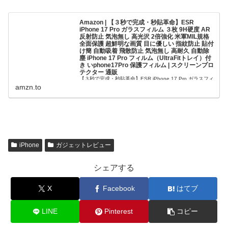
Amazon | 【３秒で完成・秒貼革命】ESR
iPhone 17 Pro ガラスフィルム ３枚 9H硬度 AR
反射防止 気泡無し 高光沢 2倍強化 米軍MIL規格
全面保護 超鮮明な画質 目に優しい 指紋防止 貼付
け簡 自動吸着 飛散防止 気泡無し 高耐久 自動除
塵 iPhone 17 Pro フィルム（UltraFitトレイ）付
き いphone17Pro 保護フィルム | スクリーンプロ
テクター 通販
【３秒で完成・秒貼革命】ESR iPhone 17 Pro ガラスフィ
ルム ３枚 9H硬度 AR反射防止 気泡無し 高光沢 2倍強化 米
amzn.to
軍MIL規格 全面保護 超鮮明な画質 目に優しい 指紋防止 貼
付け簡 自動吸着 飛散防止 気泡無し 高耐...
iPhone
ガジェットレビュー
シェアする
X
Facebook
はてブ
LINE
Pinterest
コピー