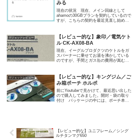
みる
現在の状況 現在、メイン回線として
ahamoの30GBプランを契約しているので
すが、こちらの契約を最近見直し始めま
した。 といっても、ドコモメール持ち
運びサービスくらいしかオプションは契
約していなかったのですが、これは実の
【レビュー的な】象印／電気ケト
ガジェットレビュー
ところ不要でした。...
ル CK-AX08-BA
現在、イーグルプロダクツのケトルをガ
スバーナーに乗せてお湯を沸かしている
のですが、手間とガス缶の費用が嵩むの
で一念発起して電気ケトルを買いまし
た。 吉田製作所さんで紹介されている
のを見て、象印の製品の中で最上位の製
【レビュー的な】キングジム／ご
ガジェットレビュー
品を購入。 Amazonで...
み箱ポーチ ホルポ
前にYoutubeで見かけて、最近思い出した
ので購入してみました。開封・袋の取り
付け パッケージの中には、ポーチ本体
と付属のゴミ袋が入っています。 ファ
スナー口の中に、ごみ袋をセットしま
す。 ごみ袋のサイズに合わせてマチが
縫われているので、...
【レビュー的な】ユニフレーム／シング
ルチタンマグ650