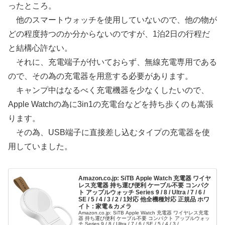
ったところ。
他のスマートウォッチを使用していないので、他の物が
どの程度持つのか分からないのですが、1泊2日の行程だ
と結構心許ない。
それに、充電端子が付いておらず、無線充電専用である
ので、その為の充電器を用意する必要があります。
キャンプ中はなるべく充電機器を少なくしたいので、
Apple Watchの為に3in1の充電台などを持ち歩くのも嵩張
ります。
その為、USB端子に直接差し込むタイプの充電器を使
用していました。
Amazon.co.jp: SiTB Apple Watch 充電器 ワイヤ
レス充電器 持ち運び便利 ケーブル不要 コンパク
ト アップルウォッチ Series 9 / 8 / Ultra / 7 / 6 /
SE / 5 / 4 / 3 / 2 / 1対応 他全機種対応 正規品 ホワ
イト : 家電＆カメラ
Amazon.co.jp: SiTB Apple Watch 充電器 ワイヤレス充電
器 持ち運び便利 ケーブル不要 コンパクト アップルウォッ
チ Series 9 / 8 / Ultra / 7 / 6 / SE / 5 / 4 / 3 /...