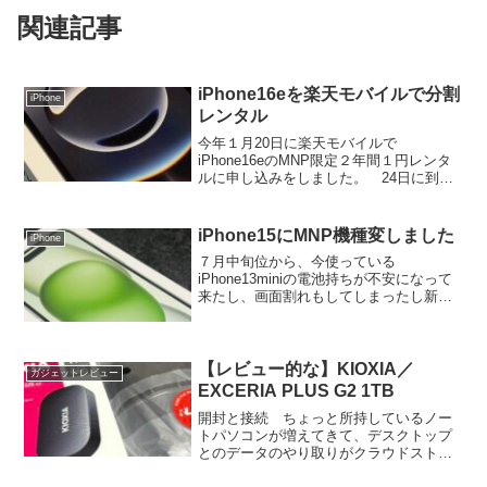
関連記事
iPhone16eを楽天モバイルで分割
iPhone
レンタル
今年１月20日に楽天モバイルで
iPhone16eのMNP限定２年間１円レンタ
ルに申し込みをしました。 24日に到着
し、25日に開封しました。 数日間使用
しましたので、そのレビュー記事になり
ます。開封 ちょっとiPadっぽい外
iPhone15にMNP機種変しました
iPhone
箱。 久々にシン...
７月中旬位から、今使っている
iPhone13miniの電池持ちが不安になって
来たし、画面割れもしてしまったし新し
いiPhoneにしようかなぁ、と考えていた
ので思い切ってiPhone15にしてみまし
た。今まで使っていたiPhone13mini...
【レビュー的な】KIOXIA／
ガジェットレビュー
EXCERIA PLUS G2 1TB
開封と接続 ちょっと所持しているノー
トパソコンが増えてきて、デスクトップ
とのデータのやり取りがクラウドストレ
ージだけだと不便になったので購入しま