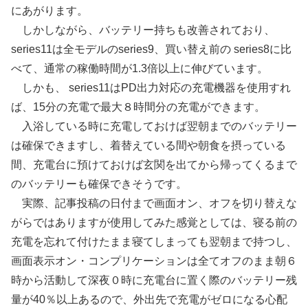
にあがります。
しかしながら、バッテリー持ちも改善されており、
series11は全モデルのseries9、買い替え前の series8に比
べて、通常の稼働時間が1.3倍以上に伸びています。
しかも、 series11はPD出力対応の充電機器を使用すれ
ば、15分の充電で最大８時間分の充電ができます。
入浴している時に充電しておけば翌朝までのバッテリー
は確保できますし、着替えている間や朝食を摂っている
間、充電台に預けておけば玄関を出てから帰ってくるまで
のバッテリーも確保できそうです。
実際、記事投稿の日付まで画面オン、オフを切り替えな
がらではありますが使用してみた感覚としては、寝る前の
充電を忘れて付けたまま寝てしまっても翌朝まで持つし、
画面表示オン・コンプリケーションは全てオフのまま朝６
時から活動して深夜０時に充電台に置く際のバッテリー残
量が40％以上あるので、外出先で充電がゼロになる心配