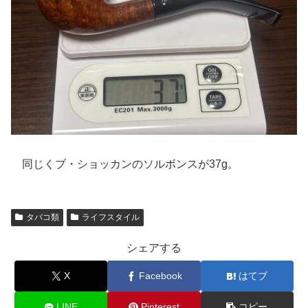
同じくブ・ショッカンのソルボンスが37g。
タバコ類
ライフスタイル
シェアする
X
Facebook
はてブ
LINE
Pinterest
コピー