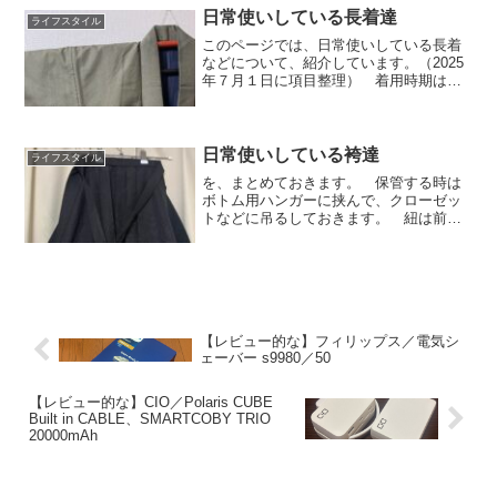
ました。センサー付きディスペンサー
日常使いしている長着達
ライフスタイル
結構、ツヤがあって水垢と...
このページでは、日常使いしている長着
などについて、紹介しています。（2025
年７月１日に項目整理） 着用時期は、
暖かい時期に着れる物は４月～10月終わ
り程度まで。 寒い時期に着る物は、大
体９月から翌４月中頃まで。 着物に
は、生地の厚みや仕立...
日常使いしている袴達
ライフスタイル
を、まとめておきます。 保管する時は
ボトム用ハンガーに挟んで、クローゼッ
トなどに吊るしておきます。 紐は前紐
を簡単に結んでおくだけで、特に意識し
て折り畳む、といった事はしていませ
ん。行燈袴 スカート状になっていて、
布地が足に絡みにくく歩きや...
【レビュー的な】フィリップス／電気シ
ェーバー s9980／50
【レビュー的な】CIO／Polaris CUBE
Built in CABLE、SMARTCOBY TRIO
20000mAh